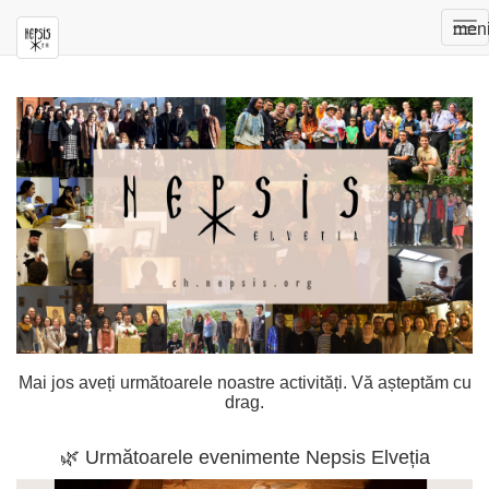
To
men
nav
Mai jos aveți următoarele noastre activități. Vă așteptăm cu
drag.
🌿 Următoarele evenimente Nepsis Elveția