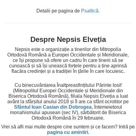
Detalii pe pagina de
Psaltică
.
Despre Nepsis Elveția
Nepsis este o organizație a tinerilor din Mitropolia
Ortodoxă Română a Europei Occidentale și Meridionale,
ce își propune să ofere un cadru în care tinerii să se
cunoască și să își unească forțele pentru a ține aprinsă
flacăra credinței și a tradiției în țările în care locuiesc.
Cu binecuvântarea Înaltpreasfințitului Părinte Iosif
(Mitropolitul Europei Occidentale și Meridionale din
Biserica Ortodoxă Română), filiala Nepsis Elveția a luat
avânt la sfârșitul anului 2018 și îl are ca sfânt ocrotitor pe
Sfântul Ioan Casian din Dobrogea
, întemeietorul
monahismului apusean (sec IV), sărbătorit de Biserica
Ortodoxă Română în 29 februarie.
Vrei să afli mai multe despre cine suntem și ce facem? Intră pe
pagina cu amintiri.