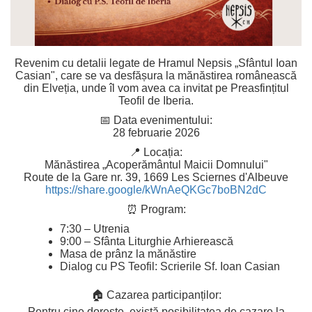
Revenim cu detalii legate de Hramul Nepsis „Sfântul Ioan
Casian", care se va desfășura la mănăstirea românească
din Elveția, unde îl vom avea ca invitat pe Preasfințitul
Teofil de Iberia.
📅 Data evenimentului:
28 februarie 2026
📍 Locația:
Mănăstirea „Acoperământul Maicii Domnului"
Route de la Gare nr. 39, 1669 Les Sciernes d'Albeuve
https://share.google/kWnAeQKGc7boBN2dC
⏰ Program:
7:30 – Utrenia
9:00 – Sfânta Liturghie Arhierească
Masa de prânz la mănăstire
Dialog cu PS Teofil: Scrierile Sf. Ioan Casian
🏠 Cazarea participanților:
Pentru cine dorește, există posibilitatea de cazare la