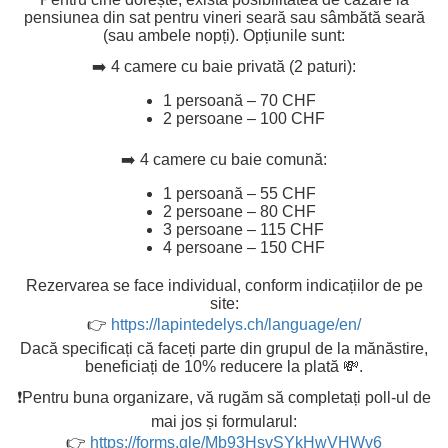
pensiunea din sat pentru vineri seară sau sâmbătă seară
(sau ambele nopți). Opțiunile sunt:
➡️ 4 camere cu baie privată (2 paturi):
1 persoană – 70 CHF
2 persoane – 100 CHF
➡️ 4 camere cu baie comună:
1 persoană – 55 CHF
2 persoane – 80 CHF
3 persoane – 115 CHF
4 persoane – 150 CHF
Rezervarea se face individual, conform indicațiilor de pe
site:
👉
https://lapintedelys.ch/language/en/
Dacă specificați că faceți parte din grupul de la mănăstire,
beneficiați de 10% reducere la plată 💸.
❗Pentru buna organizare, vă rugăm să completați poll-ul de
mai jos și formularul:
👉
https://forms.gle/Mb93HsvSYkHwVHWv6