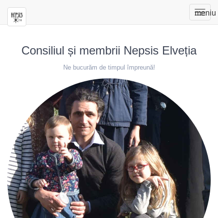
Togg
meniu
navig
Consiliul și membrii Nepsis Elveția
Ne bucurăm de timpul împreună!